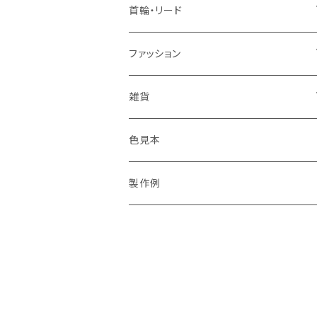
首輪・リード
ハーフチョーク
ファッション
リード
トップス
雑貨
首輪（ベルトタイプ）
トートバッグ
餌台
色見本
表札
製作例